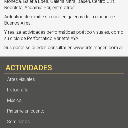
Moneda, Galería Edea, Galería Mitra, Bauen, Centro Cult.
Recoleta, Andamio Bar, entre otros.
Actualmente exhibe su obra en galerías de la ciudad de
Buenos Aires.
Y realiza actividades performáticas poético visuales, como
su ciclo de Perfomático Varietté AYA.
Sus obras se pueden consultar en www.arteimagen.com.ar
ACTIVIDADES
Artes visuales
Fotografía
Música
Pintame un cuento
Seminarios