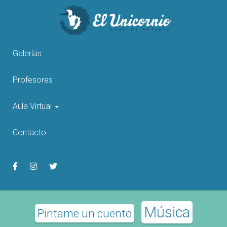
Pasar
al
contenido
principal
Galerías
Profesores
Aula Virtual
Contacto
Música
Pintame un cuento